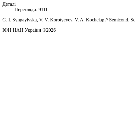
Деталі
Перегляди: 9111
G. I. Syngayivska, V. V. Korotyeyev, V. A. Kochelap //
Semicond. Sc
ІФН НАН України ®2026