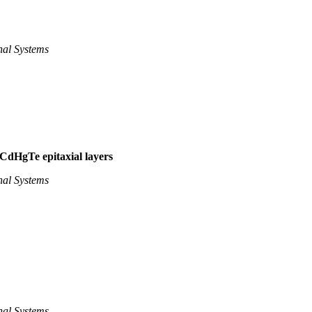
nal Systems
CdHgTe epitaxial layers
nal Systems
nal Systems