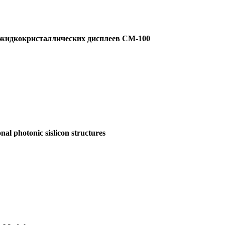
 жидкокристаллических дисплеев СМ-100
al photonic sislicon structures