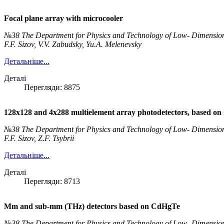
Focal plane array with microcooler
№38 The Department for Physics and Technology of Low- Dimensio
F.F. Sizov, V.V. Zabudsky, Yu.A. Melenevsky
Детальніше...
Деталі
Перегляди: 8875
128х128 and 4х288 multielement array photodetectors, based on 
№38 The Department for Physics and Technology of Low- Dimensio
F.F. Sizov, Z.F. Tsybrii
Детальніше...
Деталі
Перегляди: 8713
Mm and sub-mm (THz) detectors based on CdHgTe
№38 The Department for Physics and Technology of Low- Dimensio