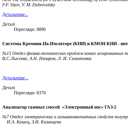
F.F. Sizov, V. M. Dobrovolsky
Детальніше...
Деталі
Перегляди: 8890
Системы Кремния-На-Изоляторе (КНИ) и КМОН КНИ - инт
№15 Отдел физико-технических проблем ионно легированных по
В.С.Лысенко, А.Н. Назаров, Л. И. Самотовка
Детальніше...
Деталі
Перегляди: 8370
Анализатор газовых смесей «Электронный нос» ГАЗ-2
№7 Отдел электрических и гальваномагнитных свойств полупр
И.А. Кошец, З.И. Казанцева