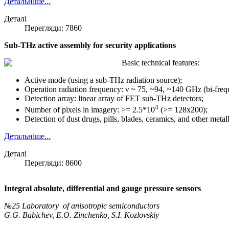
Детальніше...
Деталі
Перегляди: 7860
Sub-THz active assembly for security applications
Basic technical features:
Active mode (using a sub-THz radiation source);
Operation radiation frequency: ν ~ 75, ~94, ~140 GHz (bi-freq
Detection array: linear array of FET sub-THz detectors;
4
Number of pixels in imagery: >= 2.5*10
(>= 128x200);
Detection of dust drugs, pills, blades, ceramics, and other metal
Детальніше...
Деталі
Перегляди: 8600
Integral absolute, differential and gauge pressure sensors
№25 Laboratory of anisotropic semiconductors
G.G. Babichev, E.O. Zinchenko, S.I. Kozlovskiy