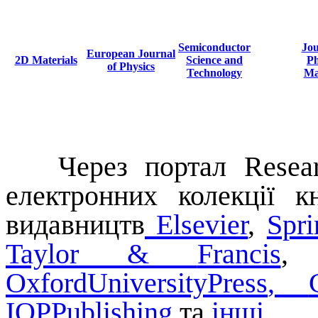
Semiconductor
Jou
European Journal
2D Materials
Science and
Ph
of Physics
Technology
Ma
Через портал
Resea
електронних колекції 
видавництв
Elsevier
,
Spri
Taylor
&
Francis
Oxford
University
Press
,
IOP
Publishing
та
інші
.