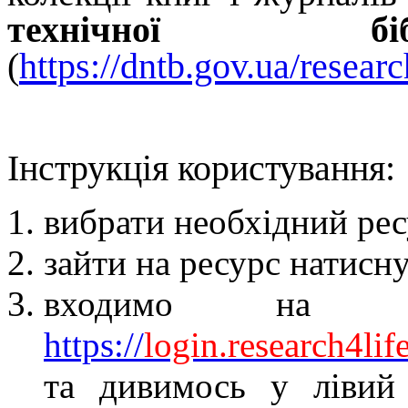
технічної біблі
(
https://dntb.gov.ua/researc
Інструкція користування:
вибрати необхідний ресу
зайти на ресурс натис
входимо на р
https
://
login
.
research
4
lif
т
а дивимось у лівий 