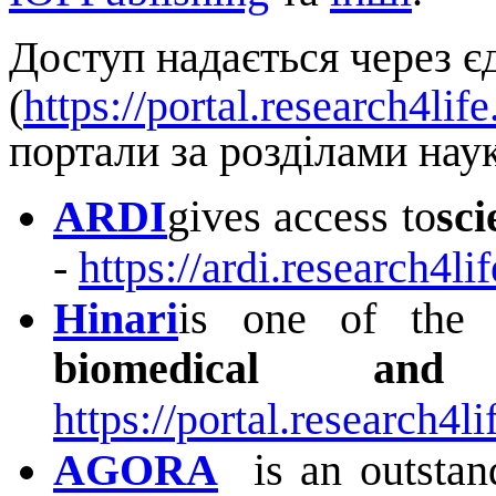
Доступ надається через 
(
https://portal.research4life
портали за розділами наук
ARDI
gives access to
sci
‑
https://ardi.research4lif
Hinari
is one of the w
biomedical and
https://portal.research4li
AGORA
is an outstandi