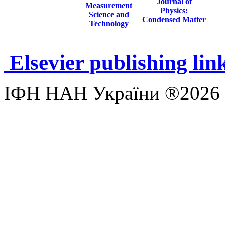
Journal of
Measurement
Physics:
Science and
Condensed Matter
Technology
Elsevier
publishing lin
ІФН НАН України ®2026