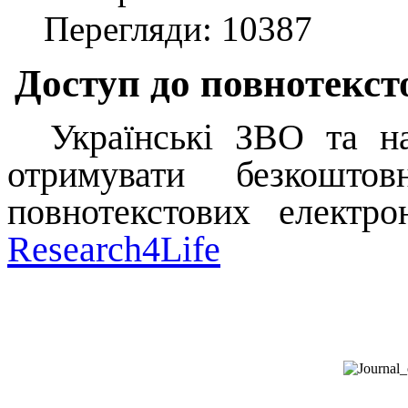
Перегляди: 10387
Д
оступ до повнотекст
Українські ЗВО та на
отримувати безкошто
повнотекстових електр
Research
4
Life