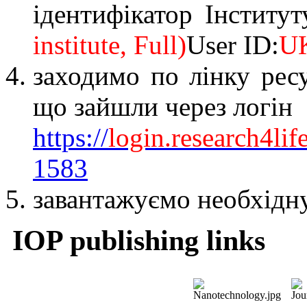
ідентифікатор Інститу
institute
,
Full
)
User ID
:
U
заходимо по лінку ресу
що зайшли через логін
https
://
login
.
research
4
lif
1583
завантажуємо необхідну
IOP publishing links