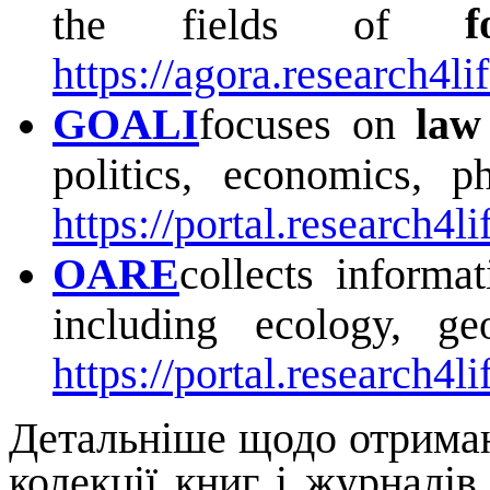
f
the fields of
https://agora.research4lif
GOALI
focuses on
law 
politics, economics, p
https://portal.research4li
OARE
collects informa
including ecology, g
https://portal.research4li
Детальніше щодо отриман
колекції книг і журналів