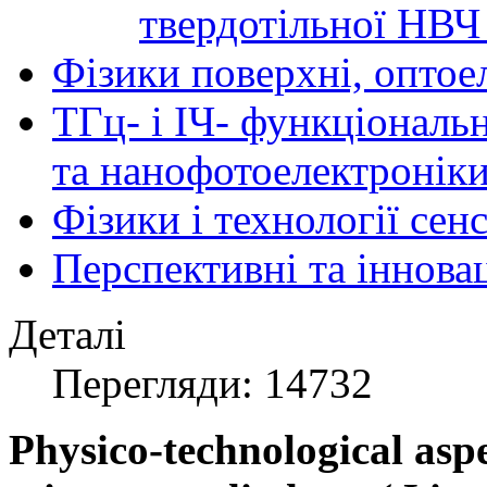
твердотільної НВЧ
Фізики поверхні, оптое
ТГц- і ІЧ- функціональ
та нанофотоелектронік
Фізики і технології се
Перспективні та іннова
Деталі
Перегляди: 14732
Physico-technological aspe