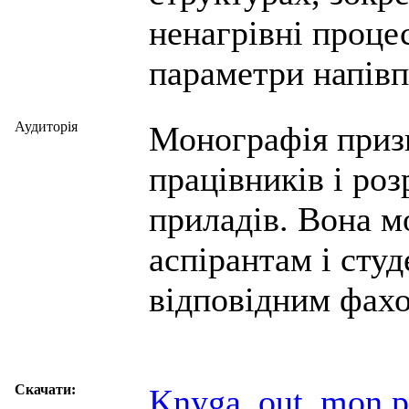
ненагрівні проце
параметри напівп
Аудиторія
Монографія приз
працівників і ро
приладів. Вона м
аспірантам і студ
відповідним фах
Скачати:
Knyga_out_mon.p