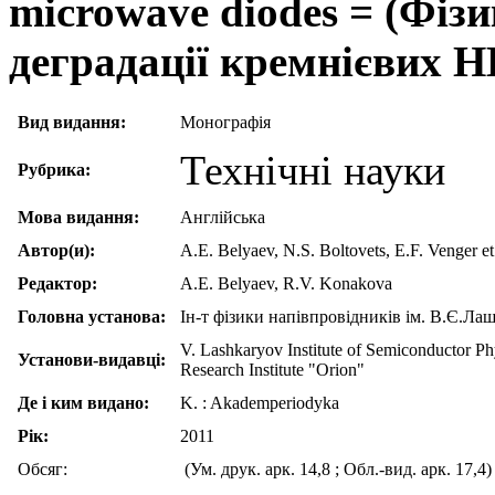
microwave diodes = (Фізи
деградації кремнієвих Н
Вид видання:
Монографія
Технічні науки
Рубрика:
Мова видання:
Англійська
Автор(и):
A.E. Belyaev, N.S. Boltovets, E.F. Venger e
Редактор:
A.E. Belyaev, R.V. Konakova
Головна установа:
Ін-т фізики напівпровідників ім. В.Є.Ла
V. Lashkaryov Institute of Semiconductor Phy
Установи-видавці:
Research Institute "Orion"
Де і ким видано:
K. : Akademperiodyka
Рік:
2011
Обсяг:
(Ум. друк. арк. 14,8 ; Обл.-вид. арк. 17,4