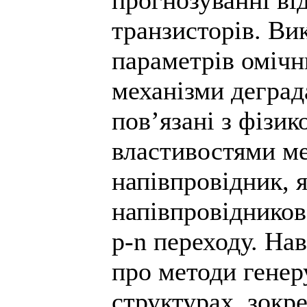
прогнозуванні від
транзисторів. Ви
параметрів омічни
механізми деград
пов’язані з фізи
властивостями ме
напівпровідник, 
напівпровідников
p
-
n
переходу. Нав
про методи генер
структурах, зокр