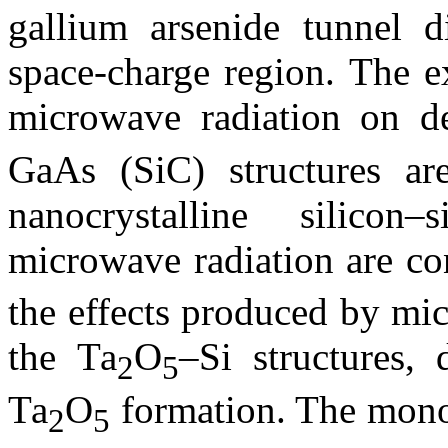
gallium arsenide tunnel d
space-charge region. The e
microwave radiation on de
GaAs (SiC) structures are
nanocrystalline silico
microwave radiation are co
the effects produced by m
the Та
О
–Si structures,
2
5
Та
О
formation. The monog
2
5