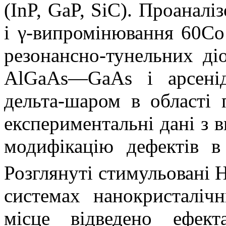
(InP, GaP, SiC). Проаналі
і γ-випромінювання 60Со
резонансно-тунельних діо
AlGaAs—GaAs і арсенід
дельта-шаром в області 
експериментальні дані з
модифікацію дефектів в
Розглянуті стимульовані
системах нанокристаліч
місце відведено ефек