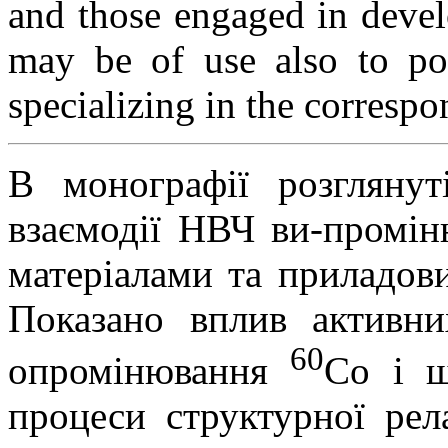
and those engaged in devel
may be of use also to pos
specializing in the correspo
В монографії розглянуті
взаємодії НВЧ ви-промін
матеріалами та приладови
Показано вплив активн
60
опромінювання
Со і ш
процеси структурної рел