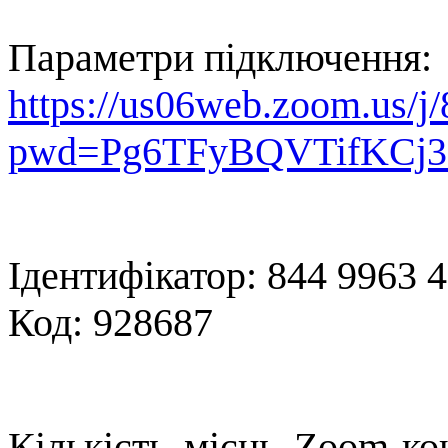
Параметри підключення:
https://us06web.zoom.us/
pwd=Pg6TFyBQVTifKCj3
Ідентифікатор: 844 9963 
Код:
928687
Кількість місць Zoom-ко