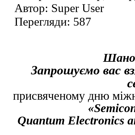
Автор: Super User
Перегляди: 587
Шанов
Запрошуємо вас в
с
присвяченому дню між
«
Semico
Quantum
Electronics
a