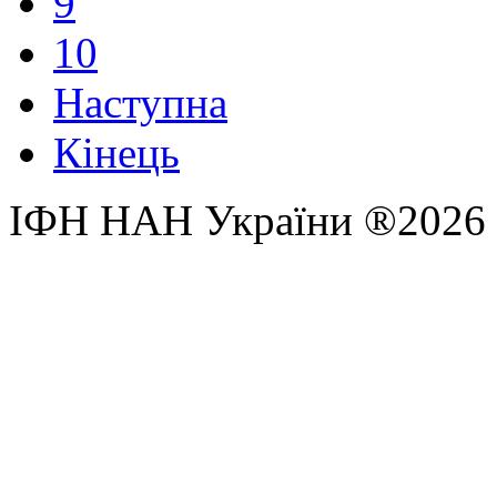
9
10
Наступна
Кінець
ІФН НАН України ®2026