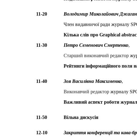
1
1
-
20
Володимир Миколайович Джага
Член видавничої ради журналу S
Кілька слів про
Graphical abstrac
1
1
-
30
Петро Семенович Смертенко
,
Старший виконавчий редактор
жу
Рейтинги інформаційного поля 
1
1
-
40
Зоя Василівна Максименко
,
Виконавчий редактор
журналу S
Важливий аспект роботи журнал
1
1
-
5
0
Вільна дискусія
12-
10
Закриття конференції та кава-б