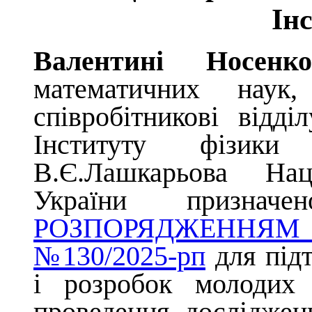
Ін
Валентині Носенко
математичних нау
співробітникові відді
Інституту фізики 
В.Є.Лашкарьова Нац
України
призна
РОЗПОРЯДЖЕННЯМ
№130/2025-рп
для під
і розробок молодих
проведення досліджен