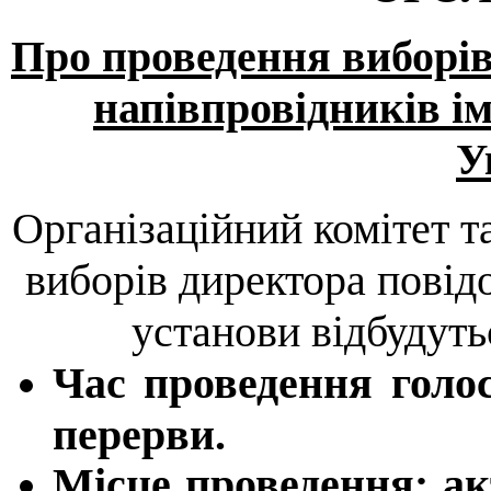
Про проведення виборів
напівпровідників і
У
Організаційний комітет т
виборів директора повід
установи відбудут
Час проведення голо
перерви.
Місце проведення:
ак