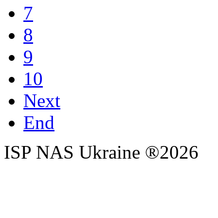
7
8
9
10
Next
End
ISP NAS Ukraine ®2026