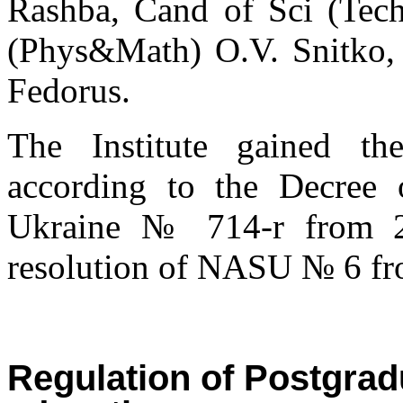
Rashba, Cand of Sci (Tech
(Phys&Math) O.V. Snitko,
Fedorus.
The Institute gained t
according to the Decree 
Ukraine № 714-r from 25
resolution of NASU № 6 f
Regulation of Postgrad