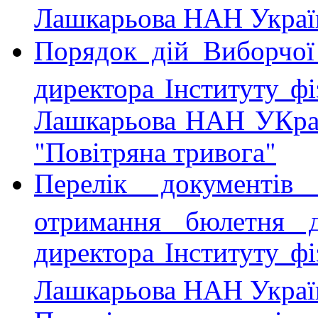
Лашкарьова НАН Украї
Порядок дій Виборчої 
директора Інституту фі
Лашкарьова НАН УКраї
"Повітряна тривога"
Перелік документі
отримання бюлетня д
директора Інституту фі
Лашкарьова НАН Украї