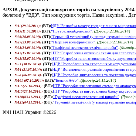
АРХІВ Документації конкурсних торгів на закупівлю у 2014 р
бюлетені у "ВДЗ", Тип конкурсних торгів, Назва закупівлі , Дат
(ВТ):
НДР “Розробка макету твердотільного мікрохвил
№11(29.05.2014)
:
(ВТ):
“Пруток молібденовий”
.
(Договір:21.08.2014)
№19(11.06.2014)
:
(ВТ):
“Германій металічний (у вигляді германію полік
№26(20.06.2014)
:
(ВТ):
“Нагрівач вольфрамовий”
.
(Договір:21.08.2014)
№27(23.06.2014)
:
(ВТ):
“Графітові неелектротехнічні вироби”
.
(Договір:
№28(24.06.2014)
:
(ВТ):
НТР “Розроблення оптичної схеми для апаратур
№42(15.07.2014)
:
(ВТ):
НТР “Розробка та виготовлення блоку акустоопт
№42(15.07.2014)
:
(ВТ):
НДР “Розроблення та створення макету установ
№53 (30.07.2014)
:
(ВТ):
НДР “Встановлення режимів опромінення та пров
№54 (31.07.2014)
:
(ВТ):
НДР “Розробка, виготовлення та поставка додат
№58 (06.08.2014)
:
(ВТ):
“Бензин А-95”
.
(Договір:24.11.2014)
№101 (07.10.2014)
:
(ВТ):
НТР “Розроблення оптичної схеми для апаратур
№115(27.10.2014)
:
(ВТ):
НТР “Розробка та виготовлення блоку акустооп
№115(27.10.2014)
:
(ВТ):
“Графітові неелектротехнічні вироби”
.
(Договір
№120(03.11.2014)
:
(ВТ):
“Германій металічний (у вигляді германію полі
№121(04.11.2014)
:
ІФН НАН України ®2026