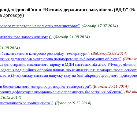
оці, згідно об’яв в “Віснику державних закупівель (ВДЗ)”
(№ 
а договору)
ьового генератора на польових транзисторах”
.
(Договір:17.07.2014)
ристалічного зоноочищеного)”
.
(Договір:21.08.2014)
21.08.2014)
и безконтактного контролю розподілу температури”
.
(Відміна:13.08.2014)
ичних дефлекторів вимірювача нанопереміщень біологічних об’єктів”
.
(Відмін
ки для стирання накопленого заряду в МДН системах під дією УФ-опромінення
едення радіаційних обробок плівок, що комплектують планарні газові сенсор
кового (3-го) каналу системи напуску газу на базі мікропроцесорного пристр
и безконтактного контролю розподілу температури”
.
(Відміна:25.11.2014)
тичних дефлекторів вимірювача нанопереміщень біологічних об’єктів”
.
(Відмін
:16.12.2014)
кристалічного зоноочищеного)”
.
(Договір:19.12.2014)