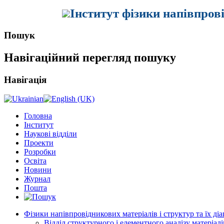
Інститут фізики напівпров
Пошук
Навігаційний перегляд пошуку
Навігація
Головна
Інститут
Наукові відділи
Проекти
Розробки
Освіта
Новини
Журнал
Пошта
Фізики напівпровідникових матеріалів і структур та їх ді
Відділ структурного і елементного аналізу матеріалі