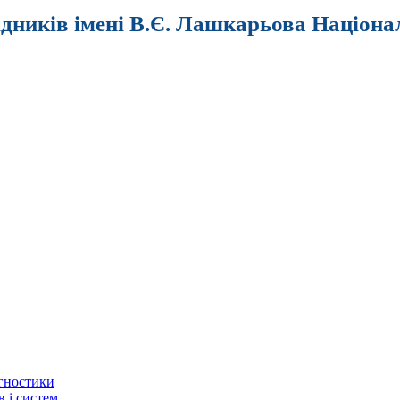
ідників імені В.Є. Лашкарьова Націона
агностики
в і систем