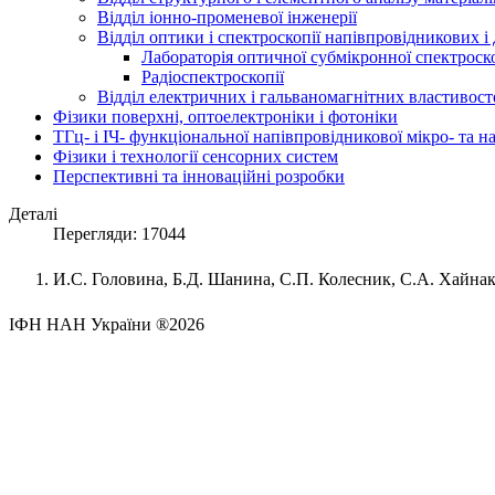
Відділ іонно-променевої інженерії
Відділ оптики і спектроскопії напівпровідникових і
Лабораторія оптичної субмікронної спектроско
Радіоспектроскопії
Відділ електричних і гальваномагнітних властивост
Фізики поверхні, оптоелектроніки і фотоніки
ТГц- і ІЧ- функціональної напівпровідникової мікро- та 
Фізики і технології сенсорних систем
Перспективні та інноваційні розробки
Деталі
Перегляди: 17044
И
.
С
.
Головина
,
Б
.
Д
.
Шанина
,
С
.
П
.
Колесник
,
С
.
А
.
Хайнак
ІФН НАН України ®2026