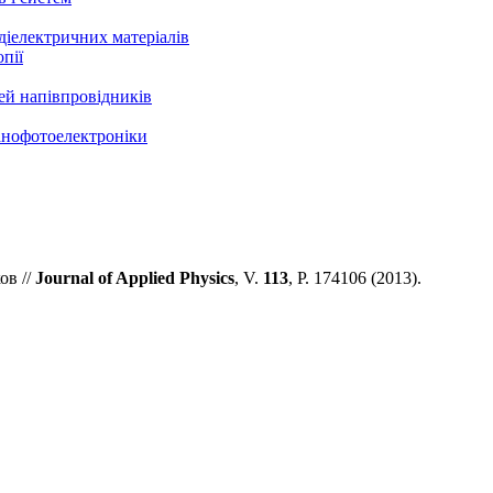
 діелектричних матеріалів
пії
ей напівпровідників
нанофотоелектроніки
ов
//
Journal of Applied Physics
, V.
113
, P. 174106 (2013).