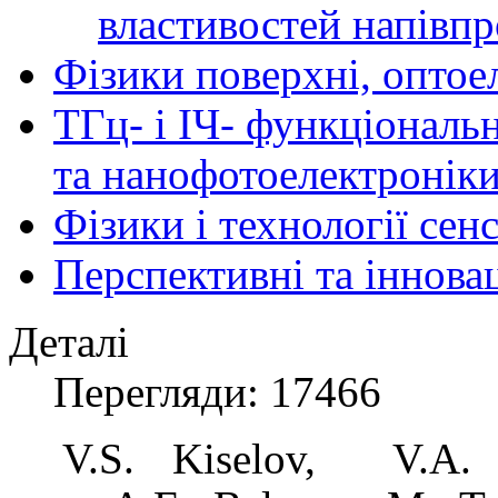
властивостей напівпр
Фізики поверхні, оптое
ТГц- і ІЧ- функціональ
та нанофотоелектронік
Фізики і технології се
Перспективні та іннова
Деталі
Перегляди: 17466
V.S.
Kiselov,
V.A