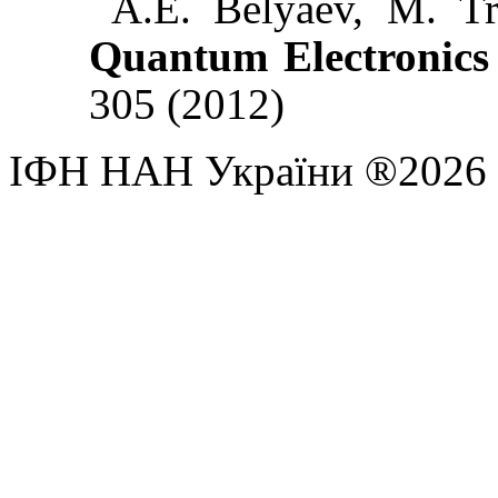
A.E.
Belyaev,
M
.
Tr
Quantum Electronics 
305
(2012)
ІФН НАН України ®2026