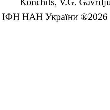
Konchits, V.G. Gavrilj
ІФН НАН України ®2026