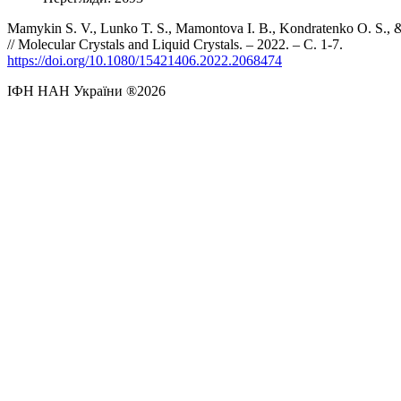
Mamykin S. V., Lunko T. S., Mamontova I. B., Kondratenko O. S.
// Molecular Crystals and Liquid Crystals. – 2022. – С. 1-7.
https://doi.org/10.1080/15421406.2022.2068474
ІФН НАН України ®2026