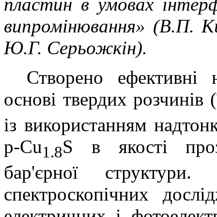
пластин в умовах інтерф
випромінювання» (В.П. Ки
Ю.Г. Серьожкін).
Створено ефективні н
основі твердих розчинів 
із використанням надтонк
p-Cu
S в якості проз
1.8
бар'єрної структури.
спектроскопічних дослі
електричних і фотоелект