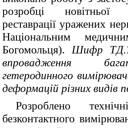
розробці новітньої н
реставрації уражених нерв
Національним медични
Богомольця).
Шифр ТД.7
впровадження багат
гетеродинного вимірювач
деформацій різних видів п
Розроблено техні
безконтактного вимірюва