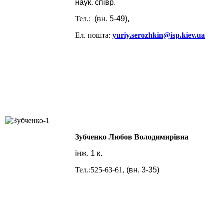
наук. співр.
Тел.:
(вн. 5-49),
Ел. пошта:
yuriy.serozhkin@isp.kiev.ua
Зубченко Любов Володимирівна
інж. 1 к.
Тел.:525-63-61,
(вн. 3-35)