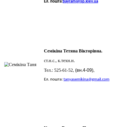
Ел. пошта:
bayram
@isp.kiev.ua
Семікіна Тетяна Вікторівна.
ст.н.с., к.техн.н.
Тел.:
525-6
1-52,
(вн.
4-09)
,
Ел. пошта:
tanyasemikina@gmail.com