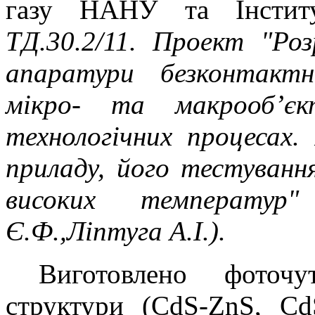
газу НАНУ та Інсти
ТД.30.2/11. Проект "Ро
апаратури безконтакт
мікро- та макрооб’єк
технологічних процесах.
приладу, його тестуванн
високих температур
Є.Ф.,Ліптуга А.І.).
Виготовлено фоточу
структури (CdS-ZnS, Cd