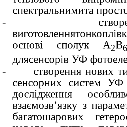
спектральнимита прост
-
ство
виготовленнятонкопл
основі сполук
А
В
2
длясенсорів УФ фотоеле
-
створення нових т
сенсорних систем УФ
дослідження особли
взаємозв’язку з
парамет
багатошарових гетер