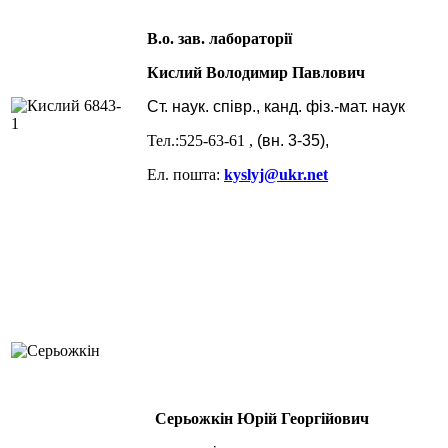
В.о. зав. лабораторії
Кислий Володимир Павлович
Ст. наук. співр., канд. фіз.-мат. наук
Тел.:525-63-61 ,
(вн. 3-35),
Ел. пошта:
kyslyj@ukr.net
Серьожкін Юрій Георгійович