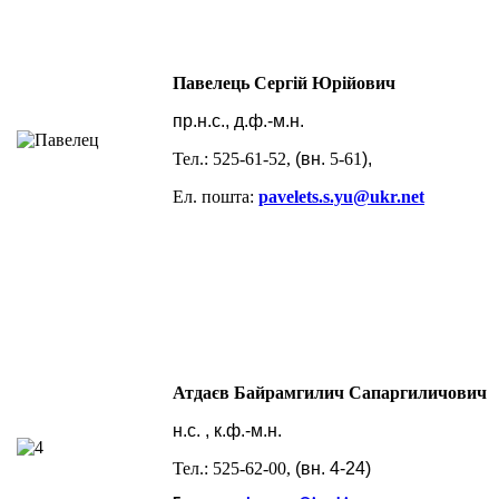
Павелець Сергій Юрійович
пр.н.с., д.ф.-м.н.
Тел.:
525-61-52
,
(вн.
5-61
),
Ел. пошта:
pavelets.s.yu@ukr.net
Атдаєв Байрамгилич Сапаргиличович
н.с. , к.ф.-м.н.
Тел.:
525-62-00
,
(вн.
4-24)