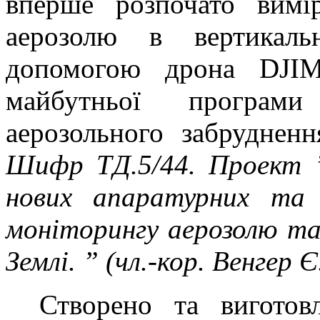
вперше розпочато вимі
аерозолю в вертикаль
допомогою дрона
DJI
M
майбутньої програми
аерозольного забруднен
Шифр ТД.5/44. Проект 
нових апаратурних та 
моніторингу аерозолю та
Землі. ” (чл.-кор. Венгер 
Створено та вигото