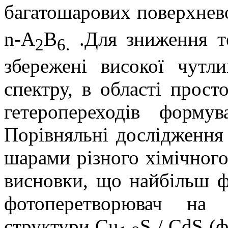
багатошарових
поверхнев
n
-А
В
.Для зниження те
2
6.
збережені високої чутл
спектру, в області прост
гетеропереходів форму
Порівняльні дослідження
шарами різного хімічного
висновки, що найбільш
фотоперетворювач на о
структури Cu
S / CdS (