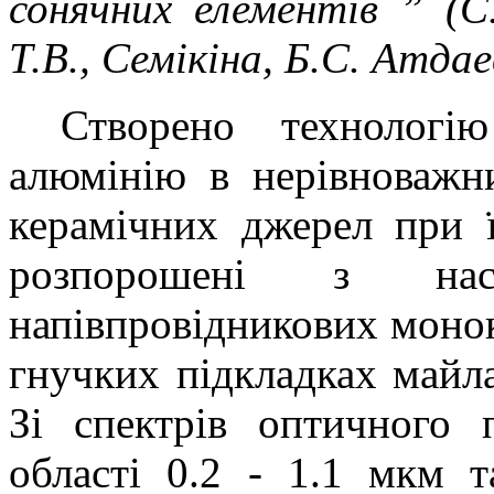
сонячних елементів ” (
Т.В., Семікіна, Б.С. Атдае
Створено технологі
алюмінію в нерівноважн
керамічних джерел при 
розпорошені з на
напівпровідникових монок
гнучких підкладках майла
Зі спектрів оптичного 
області 0.2 - 1.1 мкм т