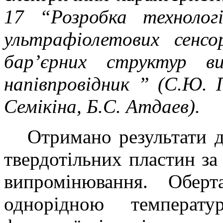
17 “Розробка технолог
ультрафіолетових сенс
бар’єрних структур в
напівпровідник ” (С.Ю. 
Семікіна, Б.С. Атдаев).
Отримано результати 
твердотiльних пластин за
випромінювання. Обер
однорідною температу