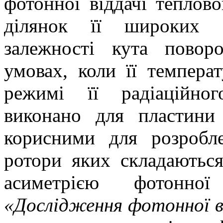
фотонної вiддачi теплов
ділянок її широких г
залежності кута повор
умовах, коли її темпера
режимі її радіаційно
виконано для пластини
корисними для розробле
ротори яких складаються
асиметрiєю фотонної 
«Дослідження фотонної в