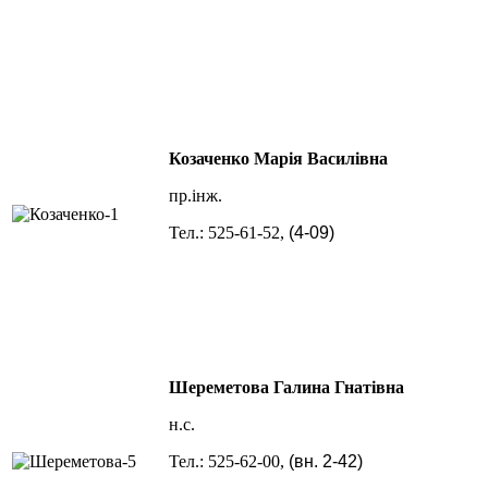
Козаченко Марія Василівна
пр.інж.
Тел.:
525-6
1-52,
(4-09)
Шереметова Галина Гнатівна
н.с.
Тел.:
525-62-00
,
(вн.
2-42)