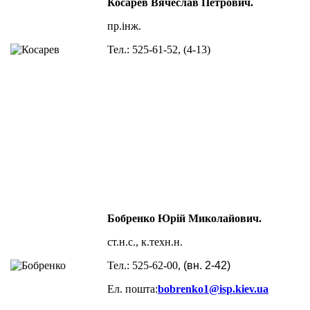
Косарев Вячеслав Петрович.
пр.інж.
Тел.:
525-61-52, (4-13)
Бобренко Юрій Миколайович.
ст.н.с., к.техн.н.
Тел.:
525-62-00
,
(вн.
2-42)
Ел. пошта:
bobrenko
1@
isp
.
kiev
.
ua