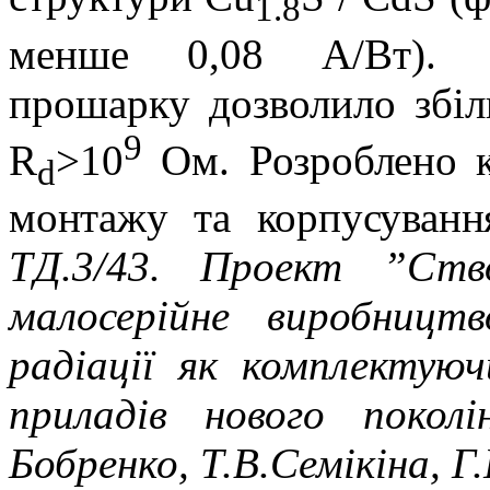
1.8
менше 0,08 А/Вт). В
прошарку дозволило збі
9
R
>10
Ом.
Розроблено 
d
монтажу та корпусуванн
ТД.3/43. Проект ”Ств
малосерійне виробництв
радіації як комплектую
приладів нового покол
Бобренко, Т.В.Семікіна, Г