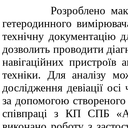
Розроблено
мак
гетеродинного вимірювач
технічну документацію д
дозволить проводити діаг
навігаційних пристроїв а
техніки. Для аналізу м
дослідження
девіації осі
за допомогою створеного
співпраці з КП СПБ «А
виконано роботу з застос