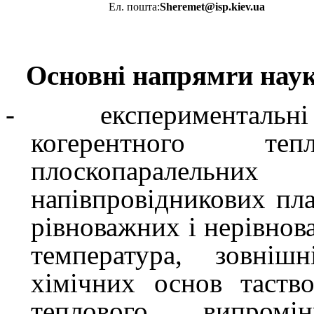
Ел. пошта:
Sheremet
@
isp
.
kiev
.
ua
Основні напрям
r
и наук
-
експериментальні
когерентного теп
плоскопаралельних
напівпровідникових пла
рівноважних і нерівнов
температура, зовнішн
хімічних основ таств
теплового випром