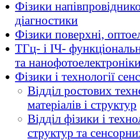
Фізики напівпровідников
діагностики
Фізики поверхні, оптое
ТГц- і ІЧ- функціональ
та нанофотоелектронік
Фізики і технології се
Відділ ростових техн
матеріалів і структур
Відділ фізики і техн
структур та сенсорни