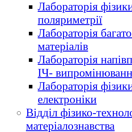
Лабораторія фізики
поляриметрії
Лабораторія багат
матеріалів
Лабораторія напів
ІЧ- випромінюван
Лабораторія фізики
електроніки
Відділ фізико-технол
матеріалознавства