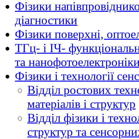
Фізики напівпровідников
діагностики
Фізики поверхні, оптое
ТГц- і ІЧ- функціональ
та нанофотоелектронік
Фізики і технології се
Відділ ростових техн
матеріалів і структур
Відділ фізики і техн
структур та сенсорни