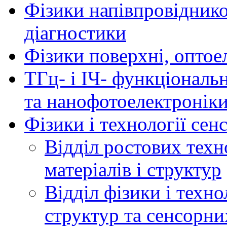
Фізики напівпровідников
діагностики
Фізики поверхні, оптое
ТГц- і ІЧ- функціональ
та нанофотоелектронік
Фізики і технології се
Відділ ростових техн
матеріалів і структур
Відділ фізики і техн
структур та сенсорни