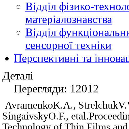
Відділ фізико-технол
матеріалознавства
Відділ функціональн
сенсорної техніки
Перспективні та іннова
Деталі
Перегляди: 12012
Avramenko
K
.
A
.,
Strelchuk
V
.
Singaivsky
O
.
F
.,
et
al
.
Proceedin
Technology of Thin Films an