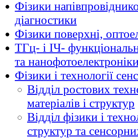
Фізики напівпровідников
діагностики
Фізики поверхні, оптое
ТГц- і ІЧ- функціональ
та нанофотоелектронік
Фізики і технології се
Відділ ростових техн
матеріалів і структур
Відділ фізики і техн
структур та сенсорни