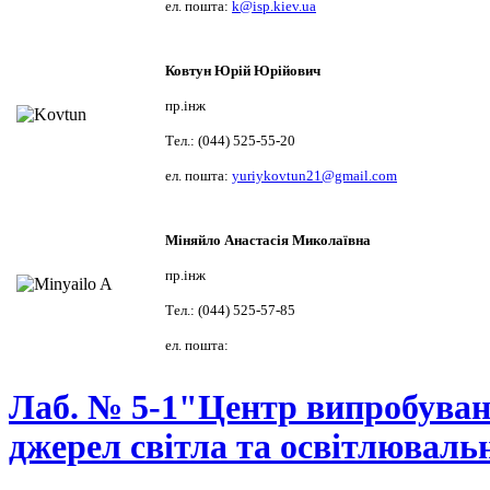
ел. пошта:
k@isp.kiev.ua
Ковтун Юрій Юрійович
пр.інж
Тел.: (044) 525-55-20
ел. пошта:
yuriykovtun21@gmail.com
Міняйло Анастасія Миколаївна
пр.інж
Тел.: (044) 525-57-85
ел. пошта:
Лаб. № 5-1
"Центр випробувань
джерел світла та освітлювальн