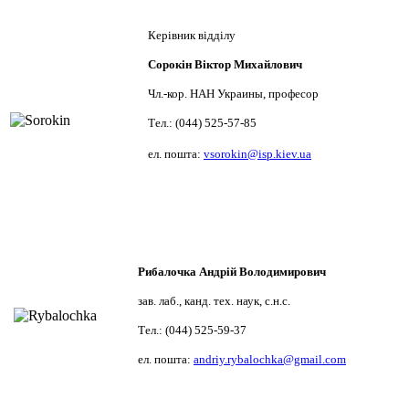
Керівник відділу
Сорокін
Віктор Михайлович
Чл.-кор. НАН Украины, професор
Тел.: (044) 525-57-85
ел. пошта:
vsorokin@isp.kiev.ua
Рибалочка Андрій Володимирович
зав. лаб., канд. тех. наук, с.н.с.
Тел.: (044) 525-59-37
ел. пошта:
andriy.rybalochka@gmail.com