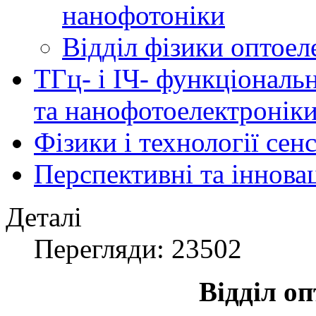
нанофотоніки
Відділ фізики оптоел
ТГц- і ІЧ- функціональ
та нанофотоелектронік
Фізики і технології се
Перспективні та іннова
Деталі
Перегляди: 23502
Відділ о