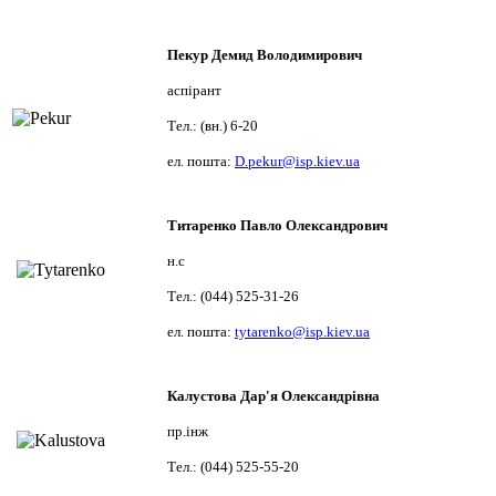
Пекур Демид Володимирович
аспірант
Тел.: (вн.) 6-20
ел. пошта:
D.pekur@isp.kiev.ua
Титаренко Павло Олександрович
н.с
Тел.: (044) 525-31-26
ел. пошта:
tytarenko@isp.kiev.ua
Калустова Дар'я Олександрівна
пр.інж
Тел.: (044) 525-55-20