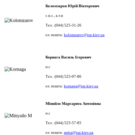
Коломзаров Юрій Вікторович
с.н.с., к.т.н
Тел.: (044) 525-31-26
ел. пошта:
kolomzarov@isp.kiev.ua
Корнага Василь Ігорович
н.с
Тел.: (044) 525-97-86
ел. пошта:
kornaga@isp.kiev.ua
Міняйло Маргарита Антонівна
н.с
Тел.: (044) 525-57-85
ел. пошта:
mrita@isp.kiev.ua