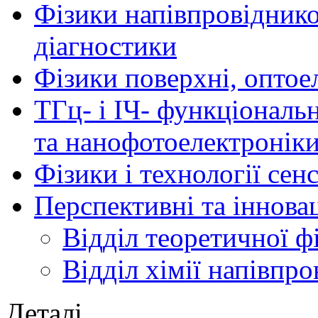
Фізики напівпровідников
діагностики
Фізики поверхні, оптое
ТГц- і ІЧ- функціональ
та нанофотоелектронік
Фізики і технології се
Перспективні та іннова
Відділ теоретичної ф
Відділ хімії напівпро
Деталі