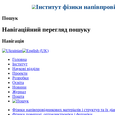
Інститут фізики напівпров
Пошук
Навігаційний перегляд пошуку
Навігація
Головна
Інститут
Наукові відділи
Проекти
Розробки
Освіта
Новини
Журнал
Пошта
Фізики напівпровідникових матеріалів і структур та їх ді
Фізики поверхні, оптоелектроніки і фотоніки