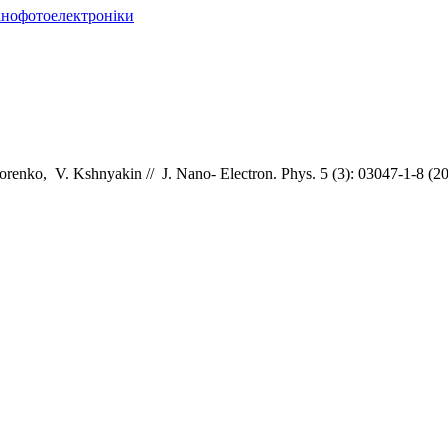
нанофотоелектроніки
orenko,
V.
Kshnyakin //
J. Nano- Electron. Phys. 5 (3): 03047-1-8 (2