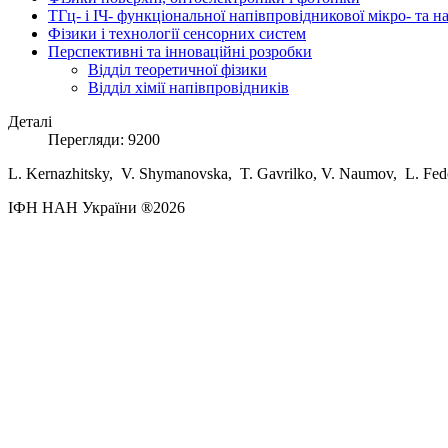
ТГц- і ІЧ- функціональної напівпровідникової мікро- та 
Фізики і технології сенсорних систем
Перспективні та інноваційні розробки
Відділ теоретичної фізики
Відділ хімії напівпровідників
Деталі
Перегляди: 9200
L.
Kernazhitsky,
V.
Shymanovska,
T.
Gavrilko,
V.
Naumov,
L.
Fed
ІФН НАН України ®2026