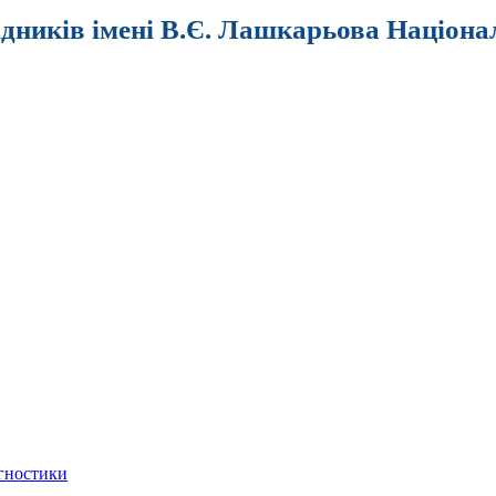
ідників імені В.Є. Лашкарьова Націона
агностики