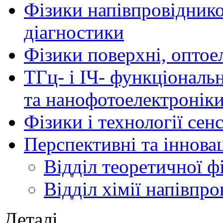
Фізики напівпровідников
діагностики
Фізики поверхні, оптое
ТГц- і ІЧ- функціональ
та нанофотоелектронік
Фізики і технології се
Перспективні та іннова
Відділ теоретичної ф
Відділ хімії напівпро
Деталі