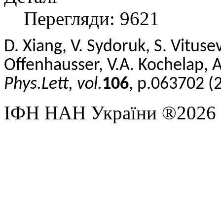
Перегляди: 9621
D
.
Xiang
,
V
.
Sydoruk
,
S
.
Vituse
Offenhausser
,
V
.
A
.
Kochelap
,
Phys.
Lett, vol.
106
, p.063702 (
ІФН НАН України ®2026