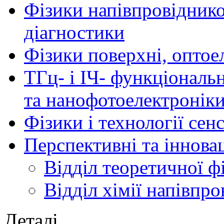
Фізики напівпровідников
діагностики
Фізики поверхні, оптое
ТГц- і ІЧ- функціональ
та нанофотоелектронік
Фізики і технології се
Перспективні та іннова
Відділ теоретичної ф
Відділ хімії напівпро
Деталі