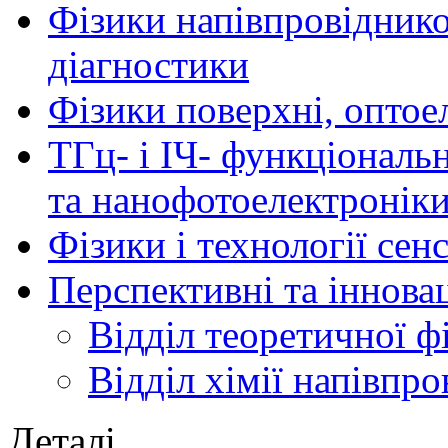
Фізики напівпровідников
діагностики
Фізики поверхні, оптое
ТГц- і ІЧ- функціональ
та нанофотоелектронік
Фізики і технології се
Перспективні та іннова
Відділ теоретичної ф
Відділ хімії напівпро
Деталі