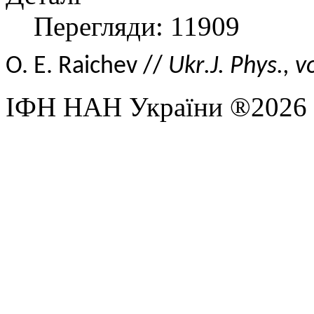
Перегляди: 11909
O. E. Raichev
//
Ukr
.
J.
Phys
., v
ІФН НАН України ®2026