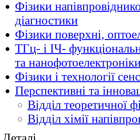
Фізики напівпровідников
діагностики
Фізики поверхні, оптое
ТГц- і ІЧ- функціональ
та нанофотоелектронік
Фізики і технології се
Перспективні та іннова
Відділ теоретичної ф
Відділ хімії напівпро
Деталі