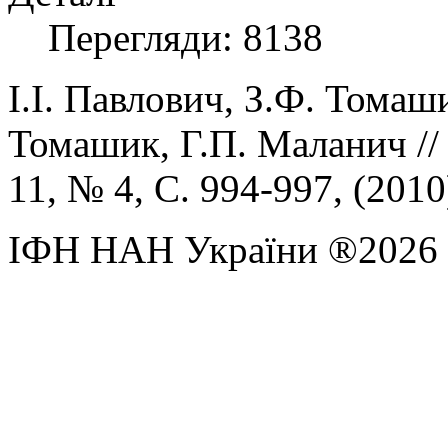
Перегляди: 8138
І.І.
Павлович,
З.Ф.
Томаш
Томашик,
Г.П.
Маланич
/
1
1,
№
4,
С.
99
4-
99
7, (
20
10
ІФН НАН України ®2026