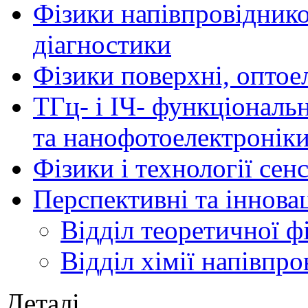
Фізики напівпровідников
діагностики
Фізики поверхні, оптое
ТГц- і ІЧ- функціональ
та нанофотоелектронік
Фізики і технології се
Перспективні та іннова
Відділ теоретичної ф
Відділ хімії напівпро
Деталі