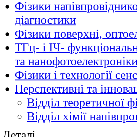
Фізики напівпровідников
діагностики
Фізики поверхні, оптое
ТГц- і ІЧ- функціональ
та нанофотоелектронік
Фізики і технології се
Перспективні та іннова
Відділ теоретичної ф
Відділ хімії напівпро
Деталі