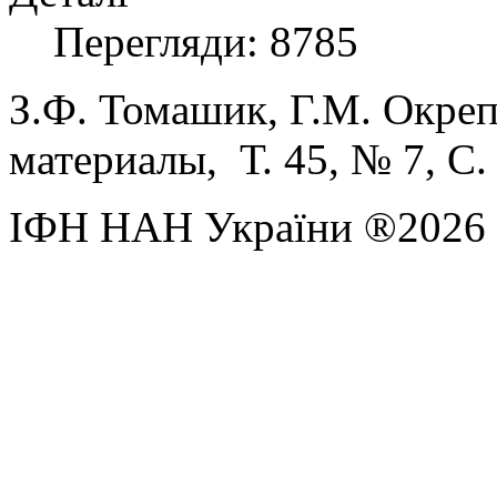
Перегляди: 8785
З.Ф.
Томашик,
Г.М.
Окреп
м
атериалы, Т. 45, № 7, С
ІФН НАН України ®2026