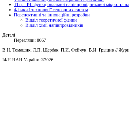
ТГц- і ІЧ- функціональної напівпровідникової мікро- та 
Фізики і технології сенсорних систем
Перспективні та інноваційні розробки
Відділ теоретичної фізики
Відділ хімії напівпровідників
Деталі
Перегляди: 8067
В.Н.
Томашик,
Л.П.
Щербак,
П.И.
Фейчук,
В.И.
Грыцив
// Журн
ІФН НАН України ®2026