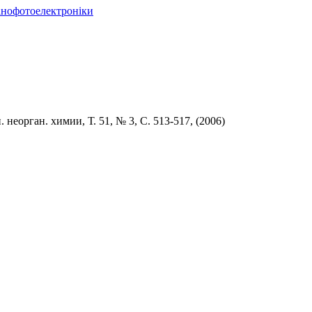
нанофотоелектроніки
. неорган. химии, Т. 51, № 3, С. 513-517, (
2006
)