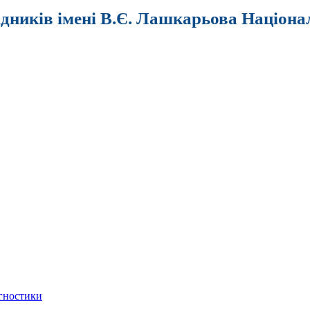
ідників імені В.Є. Лашкарьова Націона
агностики