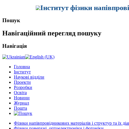
Інститут фізики напівпров
Пошук
Навігаційний перегляд пошуку
Навігація
Головна
Інститут
Наукові відділи
Проекти
Розробки
Освіта
Новини
Журнал
Пошта
Фізики напівпровідникових матеріалів і структур та їх ді
Фізики поверхні, оптоелектроніки і фотоніки