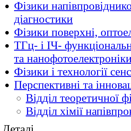
Фізики напівпровідников
діагностики
Фізики поверхні, оптое
ТГц- і ІЧ- функціональ
та нанофотоелектронік
Фізики і технології се
Перспективні та іннова
Відділ теоретичної ф
Відділ хімії напівпро
Деталі