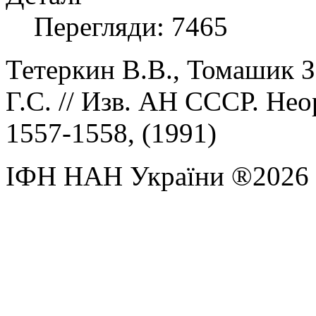
Перегляди: 7465
Тетеркин В.В., Томашик З
Г.С.
// Изв. АН СССР. Нео
1557-1558, (
1991)
ІФН НАН України ®2026