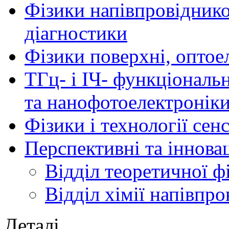
Фізики напівпровідников
діагностики
Фізики поверхні, оптое
ТГц- і ІЧ- функціональ
та нанофотоелектронік
Фізики і технології се
Перспективні та іннова
Відділ теоретичної ф
Відділ хімії напівпро
Деталі