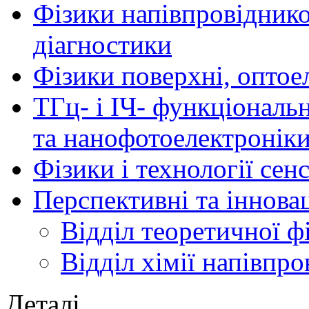
Фізики напівпровідников
діагностики
Фізики поверхні, оптое
ТГц- і ІЧ- функціональ
та нанофотоелектронік
Фізики і технології се
Перспективні та іннова
Відділ теоретичної ф
Відділ хімії напівпро
Деталі