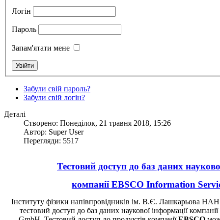
Логін
Пароль
Запам'ятати мене
Забули свій пароль?
Забули свій логін?
Деталі
Створено: Понеділок, 21 травня 2018, 15:26
Автор: Super User
Перегляди: 5517
Тестовий доступ до баз даних науково
компанії
EBSCO Information Serv
Інституту фізики напівпровідників ім. В.Є. Лашкарьова НА
тестовий доступ до баз даних наукової інформації компанії
GmbH
. Тестовий доступ до продуктів компанії
EBSCO
мож