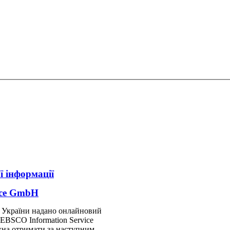
ї інформації
ice GmbH
Н України надано онлайновий
EBSCO
Information
Service
на отримати за наступним