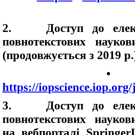
2. Доступ до електр
повнотекстових наукови
(продовжується з 2019 р.
•
https://iopscience.iop.org
3. Доступ до електр
повнотекстових науков
на вебпорталі Springer