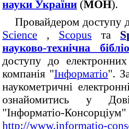
науки України
(
МОН
).
Провайдером доступу до
Science
,
Scopus
та
S
науково-технічна біблі
доступу до електронни
компанія "
Інформатіо
". 
наукометричні електронн
ознайомитись у Дові
"Інформатіо-Кон
http://www.informatio-cons