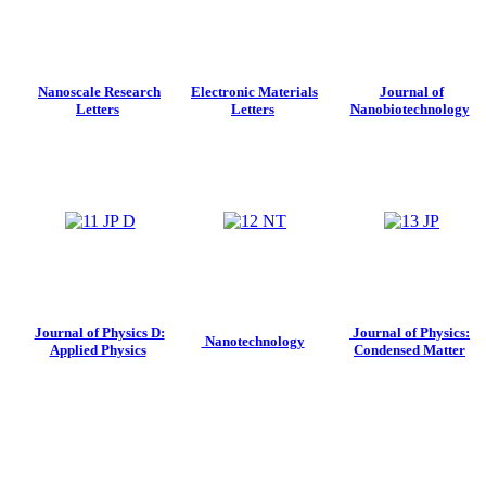
Nanoscale Research
Electronic Materials
Journal of
Letters
Letters
Nanobiotechnology
Journal of Physics D:
Journal of Physics:
Nanotechnology
Applied Physics
Condensed Matter