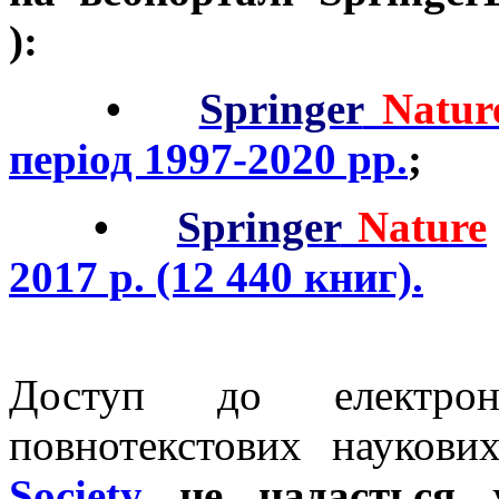
):
•
Springer
Natur
період 1997-2020 рр.
;
•
Springer
Nature
2017 р. (12 440 книг).
Доступ до електро
повнотекстових наукових
Society
не надається
у