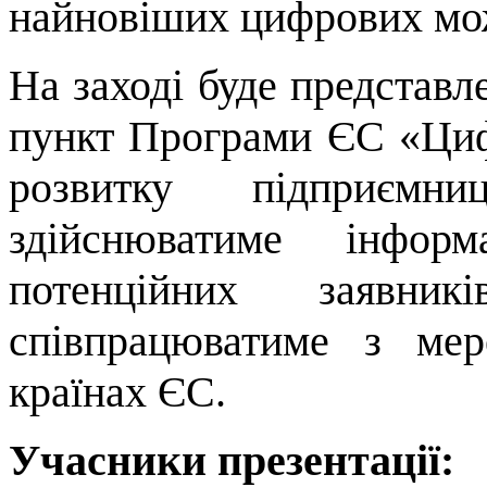
найновіших цифрових мо
На заході буде представ
пункт Програми ЄС «Циф
розвитку підприємн
здійснюватиме інформ
потенційних заявн
співпрацюватиме з ме
країнах ЄС.
Учасники презентації: