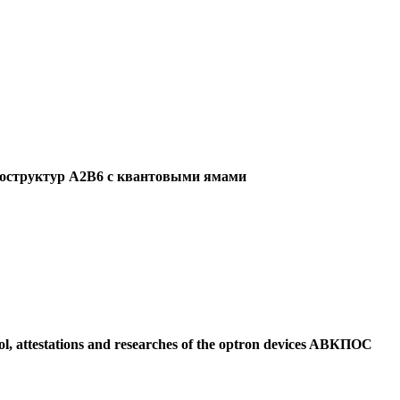
роструктур А2В6 с квантовыми ямами
ol, attestations and researches of the optron devices AВКПОС