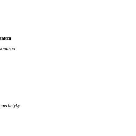
нанса
одников
enerhetyky