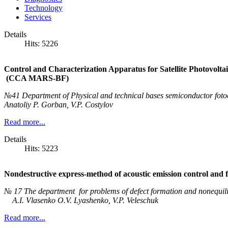
Technology
Services
Details
Hits: 5226
Control and Characterization Apparatus for Satellite Photovoltai
(CCA MARS-BF)
№41 Department of Physical and technical bases semiconductor foto
Anatoliy P. Gorban, V.P. Costylov
Read more...
Details
Hits: 5223
Nondestructive express-method of acoustic emission control and for
№ 17 The department for problems of defect formation and nonequil
A.I. Vlasenko O.V. Lyashenko, V.P. Veleschuk
Read more...