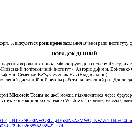
корп. 5
, відбудеться
розширене
засідання Вченої ради Інституту
ПОРЯДОК ДЕННИЙ
ворення керованих нано- і мікроструктур на поверхні твердих тіл
иївський політехнічний інститут». Автори: д.ф-м.н. Войтенко О.І
., к.ф-м.н. Семенюк В.Ф., Семенюк Н.І. (Вхід вільний).
новлений дистанційний режим роботи на поточний рік. Доповідачі
формі
Microsoft Teams
до якої можна підключитися через браузер
утбук з операційною системою Windows 7 та вище, на жаль, дан
_NDQyMWFhZjctNTE3NC00NWQ3LTg3YjEtNzA3MWQ1NWViNThh%40thre
b05-8299-ba0265855235%22%7d