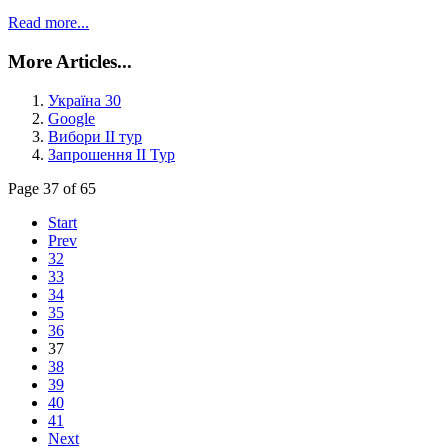
Read more...
More Articles...
Україна 30
Google
Вибори ІІ тур
Запрошення ІІ Тур
Page 37 of 65
Start
Prev
32
33
34
35
36
37
38
39
40
41
Next