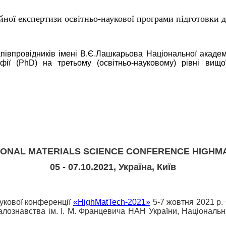
ної експертизи освітньо-наукової програми підготовки д
апівпровідників імені В.Є.Лашкарьова Національної академ
офії (PhD) на третьому (освітньо-науковому) piвні вищо
IONAL MATERIALS SCIENCE CONFERENCE HIGHM
05 - 07.10.2021
,
Україна, Київ
укової конференції
«HighMatTech-2021»
5-7 жовтня 2021 р.
іалознавства ім. І. М. Францевича НАН України, Національни