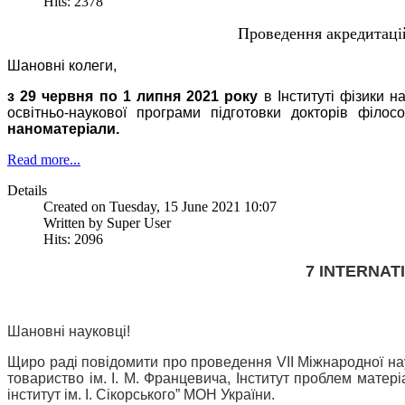
Hits: 2378
Проведення акредитацій
Шановні колеги,
з 29 червня по 1 липня 2021 року
в Інституті фізики н
освітньо-наукової програми підготовки докторів філос
наноматеріали.
Read more...
Details
Created on Tuesday, 15 June 2021 10:07
Written by Super User
Hits: 2096
7 INTERNAT
Шановні науковці!
Щиро раді повідомити про проведення VII Міжнародної на
товариство ім. І. М. Францевича, Інститут проблем матер
інститут ім. І. Сікорського” МОН України.