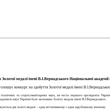
 Золотої медалі імені В.І.Вернадського Національної академії 
олошує конкурс на здобуття Золотої медалі імені В.І.Вернадсько
 технічних та соціогуманітарних наук, на честь першого президента Україн
адемією наук України було засновано Золоту медаль імені В.І.Вернадського.
уються дві золоті медалі – одна вітчизняному і одна зарубіжному вченому.