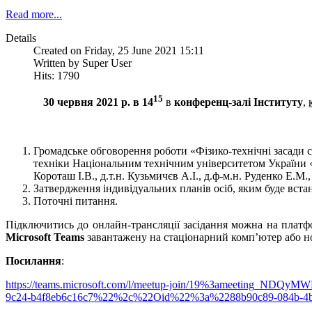
Read more...
Details
Created on Friday, 25 June 2021 15:11
Written by Super User
Hits: 1790
15
30 червня 2021 р. в 14
в
конференц-залі Інституту
,
Громадське обговорення роботи «Фізико-технічні засади ст
техніки Національним технічним університетом України «К
Короташ І.В., д.т.н. Кузьмичєв А.І., д.ф-м.н. Руденко Е.М
Затвердження індивідуальних планів осіб, яким буде вста
Поточні питання.
Підключитись до онлайн-трансляції засідання можна на плат
Microsoft Teams
завантажену на стаціонарний комп’ютер або но
Посилання
:
https://teams.microsoft.com/l/meetup-join/19%3ameeting
9c24-b4f8eb6c16c7%22%2c%22Oid%22%3a%2288b90c89-084b-4