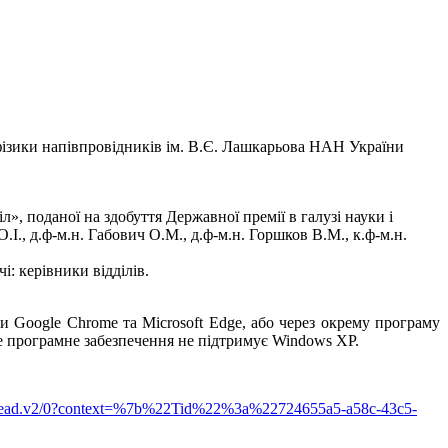
 фізики напівпровідників ім. В.Є. Лашкарьова НАН України
», поданої на здобуття Державної премії в галузі науки і
., д.ф-м.н. Габович О.М., д.ф-м.н. Горшков В.М., к.ф-м.н.
: керівники відділів.
и Google Chrome та Microsoft Edge, або через окрему програму
е програмне забезпечення не підтримує Windows XP.
ad.v2/0?context=%7b%22Tid%22%3a%22724655a5-a58c-43c5-