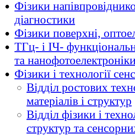
Фізики напівпровідников
діагностики
Фізики поверхні, оптое
ТГц- і ІЧ- функціональ
та нанофотоелектронік
Фізики і технології се
Відділ ростових техн
матеріалів і структур
Відділ фізики і техн
структур та сенсорни