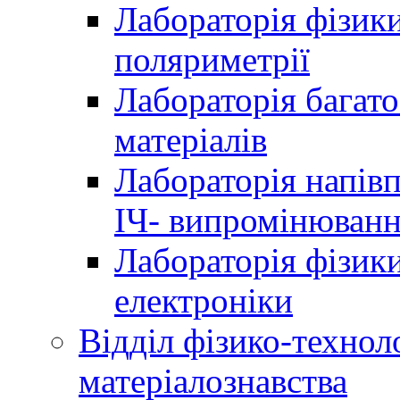
Лабораторія фізики
поляриметрії
Лабораторія багат
матеріалів
Лабораторія напів
ІЧ- випромінюван
Лабораторія фізики
електроніки
Відділ фізико-технол
матеріалознавства