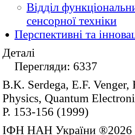
Відділ функціональн
сенсорної техніки
Перспективні та іннова
Деталі
Перегляди: 6337
B.K. Serdega, E.F. Venger,
Physics
,
Quantum
Electroni
Р
. 153-156 (
1999
)
ІФН НАН України ®2026