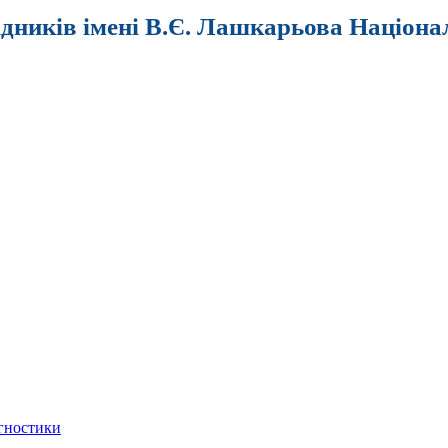
ідників імені В.Є. Лашкарьова Націона
агностики