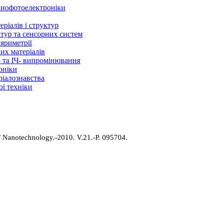
нанофотоелектроніки
ріалів і структур
ктур та сенсорних систем
ляриметрії
их матеріалів
- та ІЧ- випромінювання
оніки
ріалознавства
ї техніки
/
Nanotechnology.-2010. V.
21.-P. 095704
.