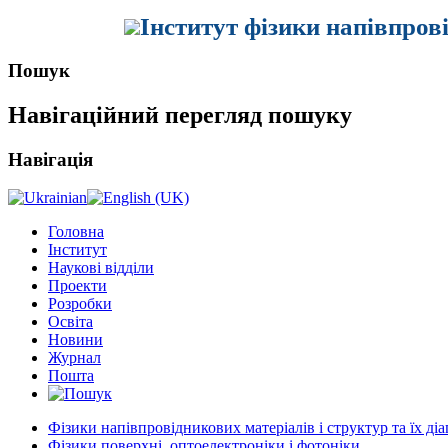
Інститут фізики напівпров
Пошук
Навігаційний перегляд пошуку
Навігація
Головна
Інститут
Наукові відділи
Проекти
Розробки
Освіта
Новини
Журнал
Пошта
Фізики напівпровідникових матеріалів і структур та їх ді
Фізики поверхні, оптоелектроніки і фотоніки