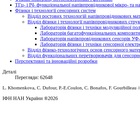
ТГц- і ІЧ- функціональної напівпровідникової мікро- та 
Фізики і технології сенсорних систем
Відділ ростових технологій напівпровідникових мате
Відділ фізики і технології напівпровідникових стру
Лабораторія фізики і техніки модуляційної по
Лабораторія багатофункціональних композитн
Лабораторія напівпровідникових сенсорів УФ
Лабораторія фізики і техніки сенсорної електр
Відділ фізико-технологічних основ сенсорного мате
Відділ функціональних перетворювачів для сенсорно
Перспективні та інноваційні розробки
Деталі
Перегляди: 62648
L.
Khomenkova
, C.
Dufour
, P.-E.Coulon, C.
Bonafos
, F. Gourbilleau /
ІФН НАН України ®2026