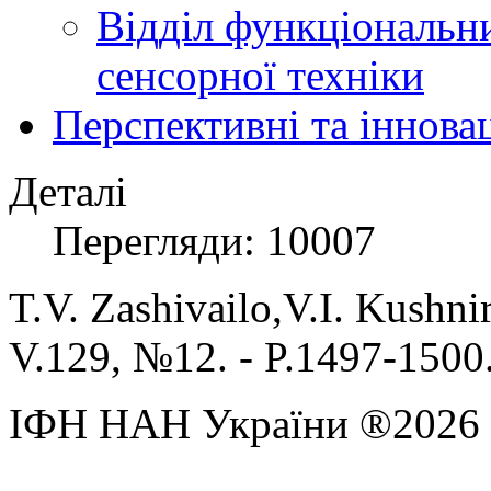
Відділ функціональн
сенсорної техніки
Перспективні та іннова
Деталі
Перегляди: 10007
T.V.
Zashivailo
,
V.I.
Kushni
V.129, №12. - P
.1497-1500
ІФН НАН України ®2026