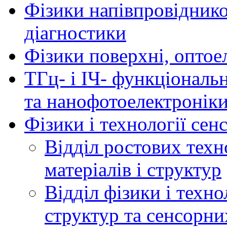
Фізики напівпровідников
діагностики
Фізики поверхні, оптое
ТГц- і ІЧ- функціональ
та нанофотоелектронік
Фізики і технології се
Відділ ростових техн
матеріалів і структур
Відділ фізики і техн
структур та сенсорни