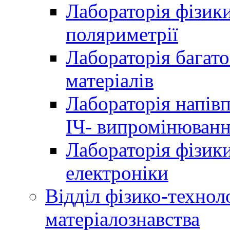
Лабораторія фізики
поляриметрії
Лабораторія багат
матеріалів
Лабораторія напів
ІЧ- випромінюван
Лабораторія фізики
електроніки
Відділ фізико-технол
матеріалознавства