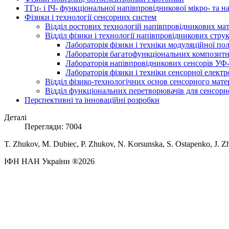
ТГц- і ІЧ- функціональної напівпровідникової мікро- та 
Фізики і технології сенсорних систем
Відділ ростових технологій напівпровідникових мате
Відділ фізики і технології напівпровідникових стру
Лабораторія фізики і техніки модуляційної по
Лабораторія багатофункціональних композитн
Лабораторія напівпровідникових сенсорів УФ
Лабораторія фізики і техніки сенсорної електр
Відділ фізико-технологічних основ сенсорного мате
Відділ функціональних перетворювачів для сенсорно
Перспективні та інноваційні розробки
Деталі
Перегляди: 7004
T.
Zhukov
, M.
Dubiec
, P.
Zhukov
, N.
Korsunska
,
S
.
Ostapenko
,
J
.
Z
ІФН НАН України ®2026