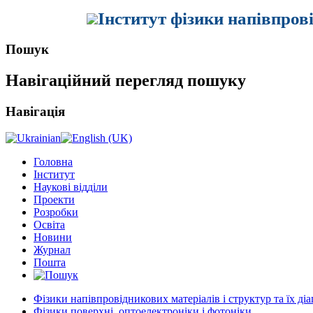
Інститут фізики напівпров
Пошук
Навігаційний перегляд пошуку
Навігація
Головна
Інститут
Наукові відділи
Проекти
Розробки
Освіта
Новини
Журнал
Пошта
Фізики напівпровідникових матеріалів і структур та їх ді
Фізики поверхні, оптоелектроніки і фотоніки