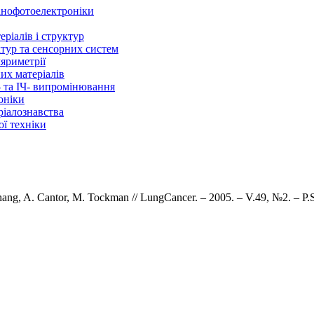
нанофотоелектроніки
ріалів і структур
ктур та сенсорних систем
ляриметрії
их матеріалів
- та ІЧ- випромінювання
оніки
ріалознавства
ї техніки
hang
,
A
.
Cantor
,
M
.
Tockman
//
Lung
Cancer
. – 2005. –
V.
49,
№
2. –
P
.