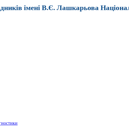
ідників імені В.Є. Лашкарьова Націона
агностики