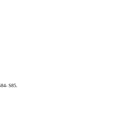
S
84-
S
85.