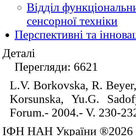
Відділ функціональн
сенсорної техніки
Перспективні та іннова
Деталі
Перегляди: 6621
L
.
V
.
Borkovska
,
R
.
Beyer
Korsunska
,
Yu
.
G
.
Sadof
Forum.- 2004.- V. 230-232
ІФН НАН України ®2026