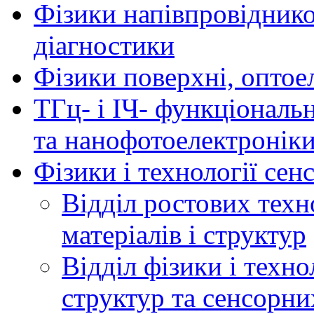
Фізики напівпровідников
діагностики
Фізики поверхні, оптое
ТГц- і ІЧ- функціональ
та нанофотоелектронік
Фізики і технології се
Відділ ростових техн
матеріалів і структур
Відділ фізики і техн
структур та сенсорни