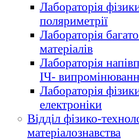
Лабораторія фізики
поляриметрії
Лабораторія багат
матеріалів
Лабораторія напів
ІЧ- випромінюван
Лабораторія фізики
електроніки
Відділ фізико-технол
матеріалознавства