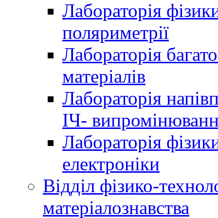
Лабораторія фізики
поляриметрії
Лабораторія багат
матеріалів
Лабораторія напів
ІЧ- випромінюван
Лабораторія фізики
електроніки
Відділ фізико-технол
матеріалознавства