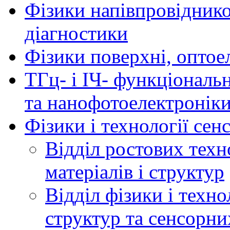
Фізики напівпровідников
діагностики
Фізики поверхні, оптое
ТГц- і ІЧ- функціональ
та нанофотоелектронік
Фізики і технології се
Відділ ростових техн
матеріалів і структур
Відділ фізики і техн
структур та сенсорни