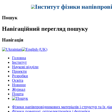
Інститут фізики напівпров
Пошук
Навігаційний перегляд пошуку
Навігація
Головна
Інститут
Наукові відділи
Проекти
Розробки
Освіта
Новини
Журнал
Пошта
Фізики напівпровідникових матеріалів і структур та їх ді
Фізики поверхні, оптоелектроніки і фотоніки