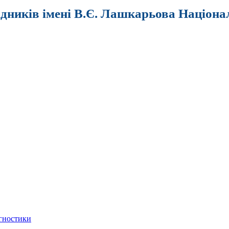
ідників імені В.Є. Лашкарьова Націона
агностики