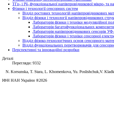
ТГц- і ІЧ- функціональної напівпровідникової мікро- та 
Фізики і технології сенсорних систем
Відділ ростових технологій напівпровідникових мате
Відділ фізики і технології напівпровідникових стру
Лабораторія фізики і техніки модуляційної по
Лабораторія багатофункціональних композитн
Лабораторія напівпровідникових сенсорів УФ
Лабораторія фізики і техніки сенсорної електр
Відділ фізико-технологічних основ сенсорного мате
Відділ функціональних перетворювачів для сенсорно
Перспективні та інноваційні розробки
Деталі
Перегляди: 9332
N. Korsunska, T. Stara, L. Khomenkova, Yu. Poslishchuk,V. Kla
ІФН НАН України ®2026