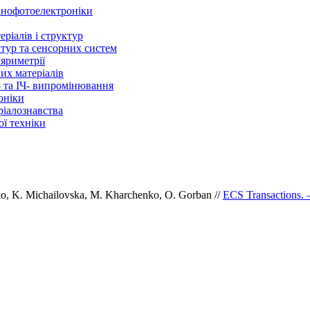
нанофотоелектроніки
ріалів і структур
ктур та сенсорних систем
ляриметрії
их матеріалів
- та ІЧ- випромінювання
оніки
ріалознавства
ї техніки
dko, K. Michailovska, M. Kharchenko, O. Gorban
//
ECS Transactions. –