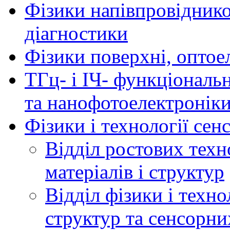
Фізики напівпровідников
діагностики
Фізики поверхні, оптое
ТГц- і ІЧ- функціональ
та нанофотоелектронік
Фізики і технології се
Відділ ростових техн
матеріалів і структур
Відділ фізики і техн
структур та сенсорни