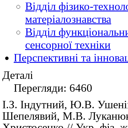
Відділ фізико-технол
матеріалознавства
Відділ функціональн
сенсорної техніки
Перспективні та іннова
Деталі
Перегляди: 6460
І.З.
Індутний,
Ю.В.
Ушені
Шепелявий,
М.В.
Луканю
Христосенко
// Укр. фiз. 