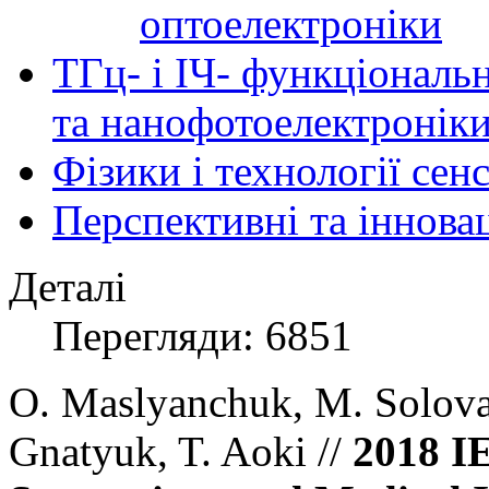
оптоелектроніки
ТГц- і ІЧ- функціональ
та нанофотоелектронік
Фізики і технології се
Перспективні та іннова
Деталі
Перегляди: 6851
O. Maslyanchuk, M. Solovan
Gnatyuk, T. Aoki //
2018 I