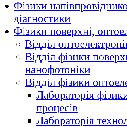
Фізики напівпровідников
діагностики
Фізики поверхні, оптое
Відділ оптоелектроні
Відділ фізики поверх
нанофотоніки
Відділ фізики оптоел
Лабораторія фізики
процесів
Лабораторія технол