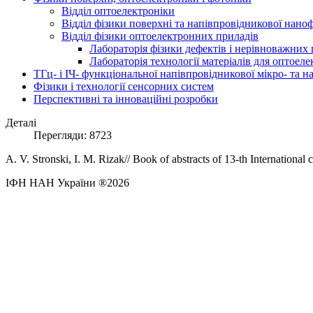
Відділ оптоелектроніки
Відділ фізики поверхні та напівпровідникової нано
Відділ фізики оптоелектронних приладів
Лабораторія фізики дефектів і нерівноважних 
Лабораторія технології матеріалів для оптоел
ТГц- і ІЧ- функціональної напівпровідникової мікро- та 
Фізики і технології сенсорних систем
Перспективні та інноваційні розробки
Деталі
Перегляди: 8723
A. V. Stronski, I. M. Rizak// Book of abstracts of 13-th Internation
ІФН НАН України ®2026