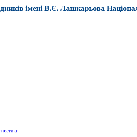
ідників імені В.Є. Лашкарьова Націона
агностики