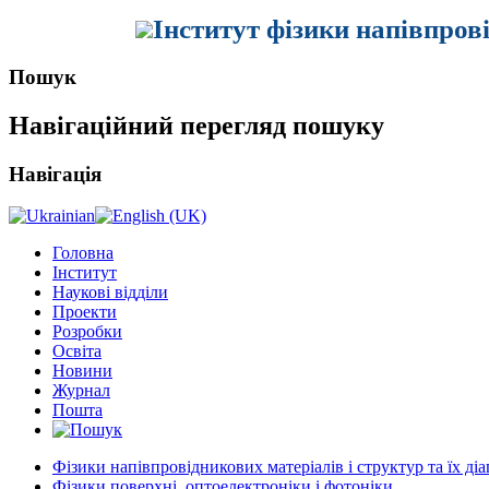
Інститут фізики напівпров
Пошук
Навігаційний перегляд пошуку
Навігація
Головна
Інститут
Наукові відділи
Проекти
Розробки
Освіта
Новини
Журнал
Пошта
Фізики напівпровідникових матеріалів і структур та їх ді
Фізики поверхні, оптоелектроніки і фотоніки