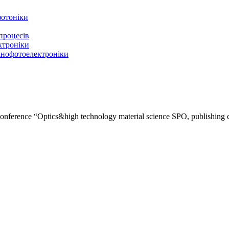
фотоніки
процесів
ектроніки
нанофотоелектроніки
al conference “Optics&high technology material science SPO, publishing