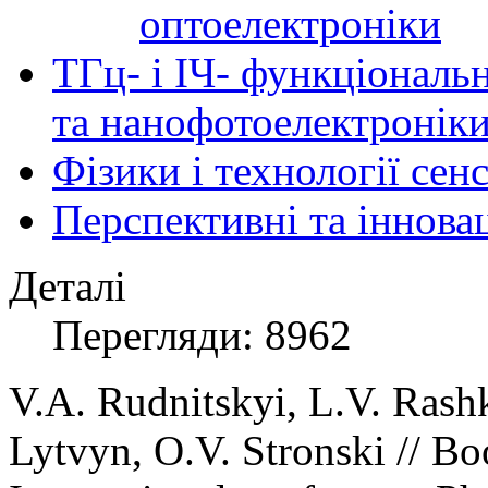
оптоелектроніки
ТГц- і ІЧ- функціональ
та нанофотоелектронік
Фізики і технології се
Перспективні та іннова
Деталі
Перегляди: 8962
V.A. Rudnitskyi, L.V. Rash
Lytvyn, O.V. Stronski // Boo