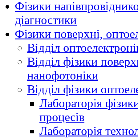
Фізики напівпровідников
діагностики
Фізики поверхні, оптое
Відділ оптоелектроні
Відділ фізики поверх
нанофотоніки
Відділ фізики оптоел
Лабораторія фізики
процесів
Лабораторія технол