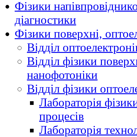
Фізики напівпровідников
діагностики
Фізики поверхні, оптое
Відділ оптоелектроні
Відділ фізики поверх
нанофотоніки
Відділ фізики оптоел
Лабораторія фізики
процесів
Лабораторія технол