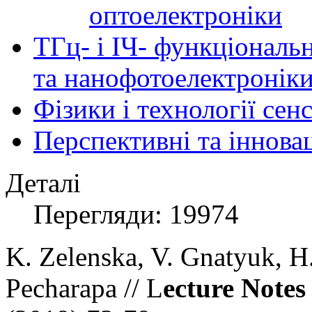
оптоелектроніки
ТГц- і ІЧ- функціональ
та нанофотоелектронік
Фізики і технології се
Перспективні та іннова
Деталі
Перегляди: 19974
K. Zelenska, V. Gnatyuk, H
Pecharapa // L
ecture Notes