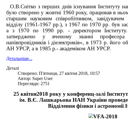
О.В.Снітко з перших днів існування Інституту н
було створено у жовтні 1960 року, працював в ньом
старшим науковим співробітником, завідувачем
відділу (1961-1967 рр.), з 1967 по 1970 рр. був за
а з 1970 по 1990 рр. - директором Інституту
затверджено у вченому званні професора 
напівпровідників і діелектриків», в 1973 р. його 
АН УРСР, а в 1985 р.- академіком АН УРСР.
Детальніше...
Деталі
Створено: П'ятниця, 27 квітня 2018, 10:57
Автор: Super User
Перегляди: 2751
25 квітня2018 року у конференц-залі Інститу
ім. В.Є. Лашкарьова НАН України
проведе
Відділення фізики і астрономії