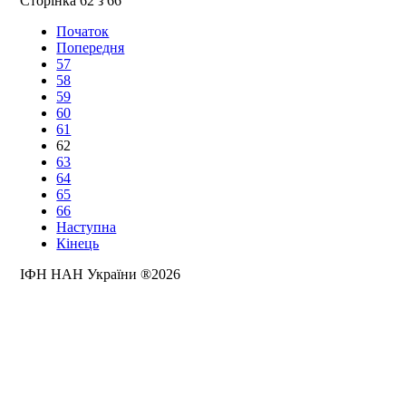
Сторінка 62 з 66
Початок
Попередня
57
58
59
60
61
62
63
64
65
66
Наступна
Кінець
ІФН НАН України ®2026