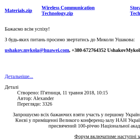
Wireless Communication
Stor
Materials.zip
Technology.zip
Tech
Бажаємо всім успіху!
З будь-яких питань просимо звертатись до Миколи Ушакова:
ushakov
.
mykola
@
huawei
.
com
, +380-672764352
Ushakov
Mykol
Детальніше...
Деталі
Створено: П'ятниця, 11 травня 2018, 10:15
Автор: Alexander
Перегляди: 3326
З
апрошуємо всіх бажаючих взяти участь у першому Україн
Києві у приміщенні Великого конференц-залу НАН Украї
присвячений 100-річчю Національної акаде
Форум включатиме наступні з