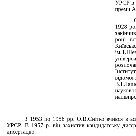
УРСР в о
премії 
1928 ро
закінч
році вс
Київськ
ім.Т.Ше
універ
розпоча
Інститу
відом
В.І.Ля
науково
напівпр
З 1953 по 1956 рр. О.В.Снітко вчився в ас
УРСР. В 1957 р. він захистив кандидатську дисер
дисертацію.