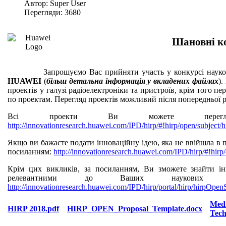
Автор: Super User
Перегляди: 3680
Шановні к
Запрошуємо Вас прийняти участь у конкурсі науко
HUAWEI
(
більш детальна інформація у вкладених файлах
).
проектів у галузі радіоелектроніки та пристроїв, крім того п
по проектам. Перегляд проектів можливий після попередньої р
Всі проекти Ви можете перегля
http://innovationresearch.huawei.com/IPD/hirp/#!hirp/open/subject/
Якщо ви бажаєте подати інноваційну ідею, яка не ввійшла в п
посиланням:
http://innovationresearch.huawei.com/IPD/hirp/#!hirp
Крім цих викликів, за посиланням, Ви зможете знайти ін
релевантними до Ваших наукових і
http
://
innovationresearch
.
huawei
.
com
/
IPD
/
hirp
/
portal
/
hirp
/
hirpOpenS
Med
HIRP 2018.pdf
HIRP_OPEN_Proposal_Template.docx
Tech