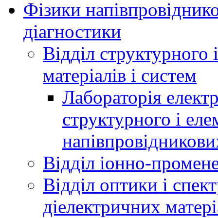
Фізики напівпровідников
діагностики
Відділ структурного 
матеріалів і систем
Лабораторія елект
структурного і еле
напівпровідникових
Відділ іонно-промене
Відділ оптики і спек
діелектричних матері