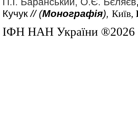
П.І. Баранський, О.Є. Бєляєв
Кучук
// (
Монографія
),
Київ,
ІФН НАН України ®2026